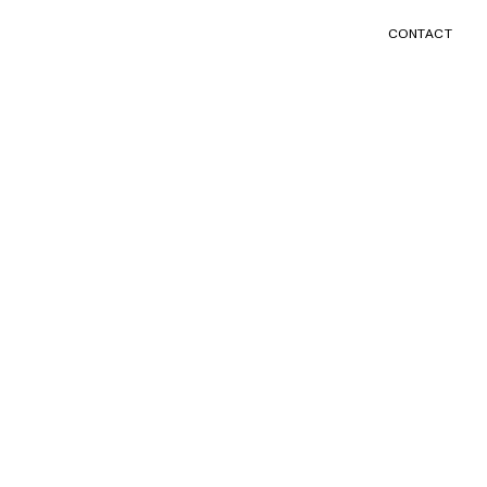
CONTACT
aby