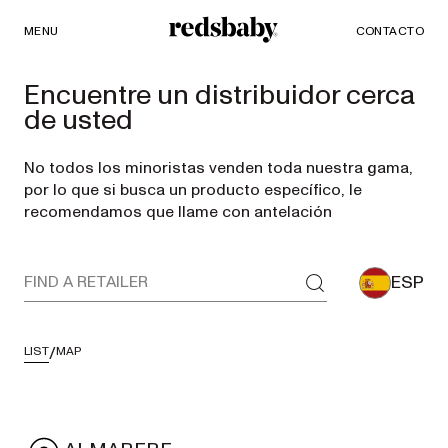
MENU
PRODUCTOS
CONTACTO
Redsbaby
Encuentre un distribuidor cerca
de usted
CARRITOS Y COCHECITOS DE BEBÉ
ACCESORIOS
No todos los minoristas venden toda nuestra gama,
Carritos
por lo que si busca un producto específico, le
recomendamos que llame con antelación
individuales
convertibles
ESP
en
dobles
/
LIST
MAP
NUVO²
NEW
Cochecito
completo