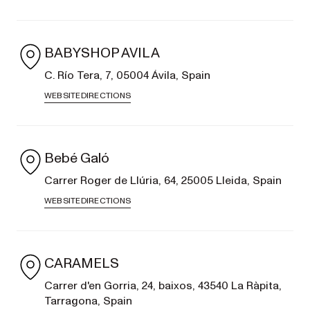
AERON
EXPLORE
SHOP
BABYSHOP AVILA
NOW
C. Río Tera, 7, 05004 Ávila, Spain
WEBSITE
DIRECTIONS
Cochecitos
Bebé Galó
de viaje
Carrer Roger de Llúria, 64, 25005 Lleida, Spain
WEBSITE
DIRECTIONS
OMITIR³
NEW
Cochecito de
CARAMELS
viaje ligero
Carrer d'en Gorria, 24, baixos, 43540 La Ràpita,
EXPLORE
SHOP
Tarragona, Spain
NOW