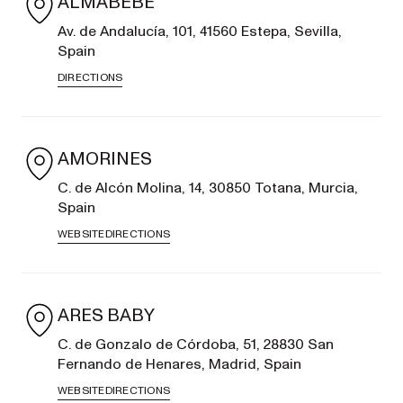
ALMABEBE
convertible de
Av. de Andalucía, 101, 41560 Estepa, Sevilla,
individual a
doble
Spain
DIRECTIONS
EXPLORE
SHOP
NOW
AMORINES
C. de Alcón Molina, 14, 30850 Totana, Murcia,
Spain
Carritos
WEBSITE
DIRECTIONS
individuales
ARES BABY
ONIX
VER TODOS LOS COCHECITOS Y SILLAS DE PASEO
C. de Gonzalo de Córdoba, 51, 28830 San
EXPLORE
SHOP
Fernando de Henares, Madrid, Spain
NOW
WEBSITE
DIRECTIONS