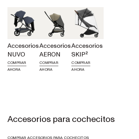
convertible de
individual a
doble
EXPLORE
SHOP
NOW
Accesorios
Accesorios
Accesorios
NUVO
AERON
SKIP²
COMPRAR
COMPRAR
COMPRAR
AHORA
AHORA
AHORA
Carritos
individuales
ONIX
VER TODOS LOS COCHECITOS Y SILLAS DE PASEO
Accesorios para cochecitos
EXPLORE
SHOP
NOW
COMPRAR ACCESORIOS PARA COCHECITOS