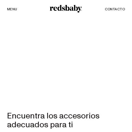
MENU
PRODUCTOS
CONTACTO
Redsbaby
CARRITOS Y COCHECITOS DE BEBÉ
ACCESORIOS
Carritos
individuales
convertibles
en
dobles
Encuentra los accesorios 
NUVO²
NEW
adecuados para ti
Cochecito
completo